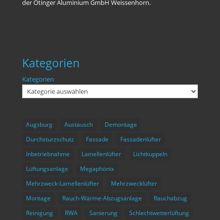
der Ötinger Aluminium GmbH Weissenhorn.
Kategorien
Kategorien
Augsburg
Austausch
Demontage
Durchsturzschutz
Fassade
Fassadenlüfter
Inbetriebnahme
Lamellenlüfter
Lichtkuppeln
Lüftungsanlage
Megaphönix
Mehrzweck-Lamellenlüfter
Mehrzwecklüfter
Montage
Rauch-Wärme-Abzugsanlage
Rauchabzug
Reinigung
RWA
Sanierung
Schlechtwetterlüftung